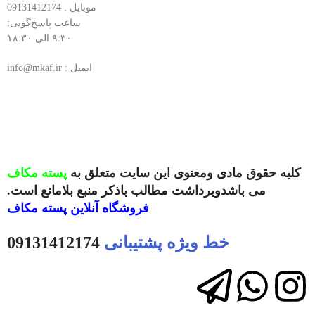
موبایل : 09131412174
ساعت پاسخ‌گویی:
۹:۳۰ الی ۱۸:۳۰
ایمیل : info@mkaf.ir
کلیه حقوق مادی ومعنوی این سایت متعلق به
پسته مکاف
می باشدوبرداشت مطالب باذکر منبع بلامانع است.
فروشگاه آنلاین
پسته مکاف
خط ویژه پشتیبانی
09131412174