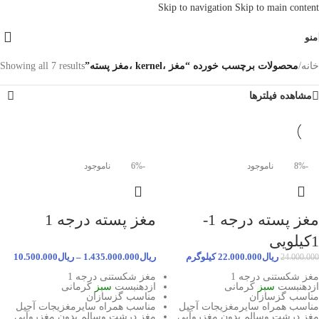
Skip to navigation
Skip to main content
منو
خانه
/
محصولات برچسب خورده “مغز ،kernel ،مغز پسته”
Showing all 7 results
مشاهده فیلترها
-8%
ناموجود
-6%
ناموجود
مغز پسته درجه 1-
مغز پسته درجه 1
1کیلویی
ریال
22.000.000
کیلوگرم
ریال
1.435.000.000
–
ریال
10.500.000
24.000.000
مغز شکستنی درجه 1
مغز شکستنی درجه 1
ازدهنبست
سبز
کرمانی
ازدهنبست
سبز
کرمانی
مناسب گزسازان
مناسب گزسازان
مناسب همراه سایرمغزیجات آجیل
مناسب همراه سایرمغزیجات آجیل
مغز درشت وسالم بدون مغزروآبی
مغز درشت وسالم بدون مغزروآبی