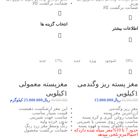
وریز
ضمانت برگشت کالا
ضمانت برگشت کالا
انتخاب گزینه ها
اطلاعات بیشتر
-19%
ناموجود
ویژه
جدید
-17%
جدید
مغز پسته ریز وگندمی
مغزپسته معمولی
1کیلویی
1کیلویی
ریال
15.000.000
ریال
25.000.000
کیلوگرم
30.000.000
18.500.000
مغز ریز وگندمی
این مغز ازشکست دهنبست
ارزانترین مغز پسته
قیمت بسیار مناسب
مناسب روغن گیری و کره پسته
مناسب جهت شیرینی
مناسب پودر روی بستنی یا شیرینی
بدون خرده ولپه
مناسب باقلوای پسته و قهوه پسته
رنگ وسط مغز زرد رنگ
حدود 7 تا 10%مغز سیاه شده داردکه
ضمانت برگشت محصول
احتمالامزه تلخی میدهد