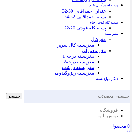
پسته احمدآقایی خام
خندان احمداقایی 30-32
پسته احمدآقایی 32-34
پسته کله قوچی خام
پسته کله قوجی 20-22
مغز پسته
مغزکال
مغزپسته کال سوپر
مغز معمولی
مغزپسته درجه 1
مغزپسته درجه2
مغز پسته درشت
مغزپسته ریزوگندومی
دیگر انواع پسته
جستجو
فروشگاه
تماس با ما
0
محصول
0