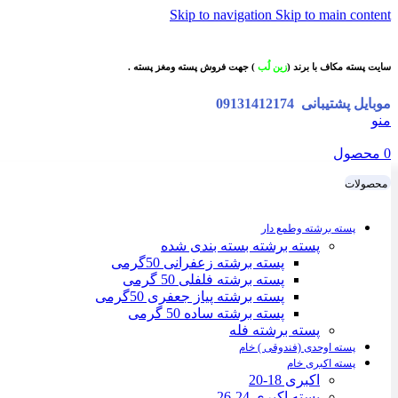
Skip to navigation
Skip to main content
سایت پسته مکاف با برند (
زین لُب
) جهت فروش پسته ومغز پسته .
موبایل پشتیبانی
09131412174
منو
0
محصول
محصولات
پسته برشته وطمع دار
پسته برشته بسته بندی شده
پسته برشته زعفرانی 50گرمی
پسته برشته فلفلی 50 گرمی
پسته برشته پیاز جعفری 50گرمی
پسته برشته ساده 50 گرمی
پسته برشته فله
پسته اوحدی (فندوقی ) خام
پسته اکبری خام
اکبری 18-20
پسته اکبری 24-26