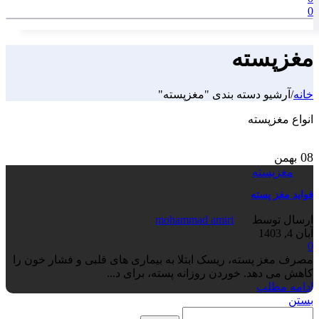
0
مغزپسته
خانه
/
آرشیو دسته بندی "مغزپسته"
انواع مغزپسته
08
بهمن
مغزپسته
فواید مغز پسته
ارسال توسط
mohammad amiri
آبان 4, 1403
0
مصرف مغز پسته، ریسک ابتلا به بیماری های قلبی و فشار خون را
کاهش می دهد. خوردن روزانه پسته، برای د...
ادامه مطلب
بستن