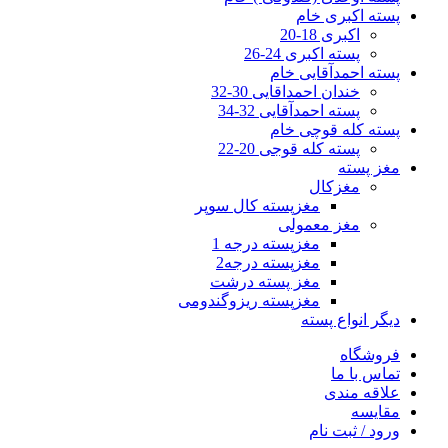
پسته اکبری خام
اکبری 18-20
پسته اکبری 24-26
پسته احمدآقایی خام
خندان احمداقایی 30-32
پسته احمدآقایی 32-34
پسته کله قوچی خام
پسته کله قوجی 20-22
مغز پسته
مغزکال
مغزپسته کال سوپر
مغز معمولی
مغزپسته درجه 1
مغزپسته درجه2
مغز پسته درشت
مغزپسته ریزوگندومی
دیگر انواع پسته
فروشگاه
تماس با ما
علاقه مندی
مقایسه
ورود / ثبت نام