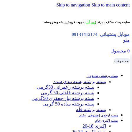
Skip to navigation
Skip to main content
سایت پسته مکاف با برند (
زین لُب
) جهت فروش پسته ومغز پسته .
موبایل پشتیبانی
09131412174
منو
0
محصول
محصولات
پسته برشته وطمع دار
پسته برشته بسته بندی شده
پسته برشته زعفرانی 50گرمی
پسته برشته فلفلی 50 گرمی
پسته برشته پیاز جعفری 50گرمی
پسته برشته ساده 50 گرمی
پسته برشته فله
پسته اوحدی (فندوقی ) خام
پسته اکبری خام
اکبری 18-20
پسته اکبری 24-26