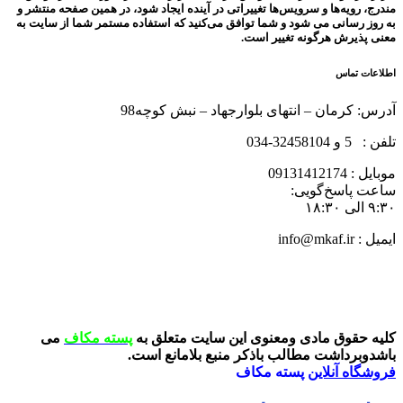
مندرج، رویه‏‌ها و سرویس‏‌ها تغییراتی در آینده ایجاد شود، در همین صفحه منتشر و
به روز رسانی می شود و شما توافق می‏‌کنید که استفاده مستمر شما از سایت به
معنی پذیرش هرگونه تغییر است.
اطلاعات تماس
آدرس: کرمان – انتهای بلوارجهاد – نبش کوچه98
تلفن : 5 و 32458104-034
موبایل : 09131412174
ساعت پاسخ‌گویی:
۹:۳۰ الی ۱۸:۳۰
ایمیل : info@mkaf.ir
کلیه حقوق مادی ومعنوی این سایت متعلق به
پسته مکاف
می
باشدوبرداشت مطالب باذکر منبع بلامانع است.
فروشگاه آنلاین
پسته مکاف