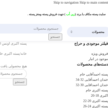
Skip to navigation
Skip to main content
سایت پسته مکاف با برند (
زین لُب
) جهت فروش پسته ومغز پسته .
محصولات
جستجو
فیلتر موجودی و حراج
پسته اکبری اونس 20-22
فروش ویژه
خانه
/
پسته اکبری خا
موجود در انبار
دسته‌های محصولات
هیچ محصولی یافت 
پسته احمدآقایی خام
خندان احمدآقایی 32-34
جستجو
خندان احمداقایی 30-32
پسته اکبری خام
اکبری 18-20
پسته اکبری 20-22
پسته اکبری 24-26