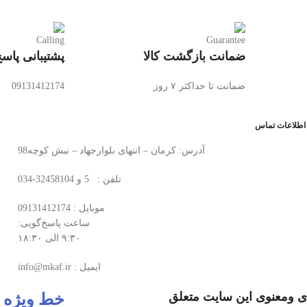
ضمانت بازگشت کالا
پشتیبانی پاسخ
ضمانت تا حداکثر ۷ روز
09131412174
اطلاعات تماس
آدرس: کرمان – انتهای بلوارجهاد – نبش کوچه98
تلفن : 5 و 32458104-034
موبایل : 09131412174
ساعت پاسخ‌گویی:
۹:۳۰ الی ۱۸:۳۰
ایمیل : info@mkaf.ir
ی ومعنوی این سایت متعلق
خط ویژه پ