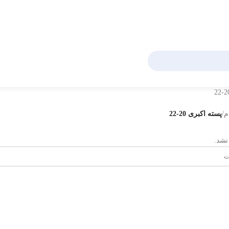
م
/
پسته اکبری 20-22
نشد.