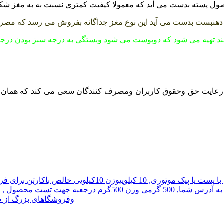
حصول پسته بدست می آید که معمولا کیفیت کمتری نسبت به به مغز
ن دهنبست بدست می آید این نوع مغز جداگانه بفروش می رسد که 
ند تهیه می شود که دوپوست می شود وبستگی به درجه سبز بودن درج
ی رعایت حق وحقوق کاربران ومصرف کنندگان سعی می کند که همان 
با پست یا پیک موتوری
,
10 کیلویی
وزن 10کیلویی خالص باکارتن برای فروشگاه ها یا آجیل فروشان ارایه میگردد.
 به آدرس شما
,
500 گرمی
وزن 500گرم درجعبه جهت تست محصول
,
0
وفروشگاهای بزرگ از طر