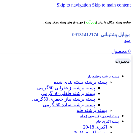
Skip to navigation
Skip to main content
سایت پسته مکاف با برند (
زین لُب
) جهت فروش پسته ومغز پسته .
موبایل پشتیبانی
09131412174
منو
0
محصول
محصولات
پسته برشته وطمع دار
پسته برشته بسته بندی شده
پسته برشته زعفرانی 50گرمی
پسته برشته فلفلی 50 گرمی
پسته برشته پیاز جعفری 50گرمی
پسته برشته ساده 50 گرمی
پسته برشته فله
پسته اوحدی (فندوقی ) خام
پسته اکبری خام
اکبری 18-20
پسته اکبری 24-26