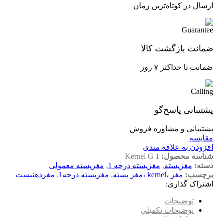
ارسال در کوتاه‌ترین زمان
ضمانت بازگشت کالا
ضمانت تا حداکثر ۷ روز
پشتیبانی پاسخ‌گو
پشتیبانی و مشاوره فروش
مقایسه
افزودن به علاقه مندی
شناسه محصول:
Kernel G 1
دسته:
مغزپسته
,
مغزپسته درجه 1
,
مغزپسته معمولی
برچسب:
مغز ،kernel ،مغز پسته
,
مغزپسته درجه1
,
مغزدهنبست
اشتراک گذاری:
توضیحات
توضیحات تکمیلی