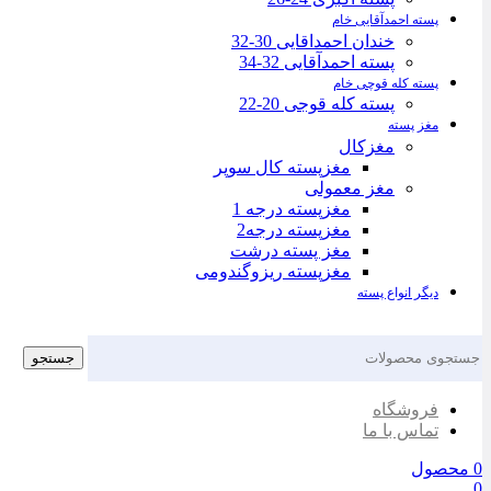
پسته احمدآقایی خام
خندان احمداقایی 30-32
پسته احمدآقایی 32-34
پسته کله قوچی خام
پسته کله قوجی 20-22
مغز پسته
مغزکال
مغزپسته کال سوپر
مغز معمولی
مغزپسته درجه 1
مغزپسته درجه2
مغز پسته درشت
مغزپسته ریزوگندومی
دیگر انواع پسته
جستجو
فروشگاه
تماس با ما
0
محصول
0