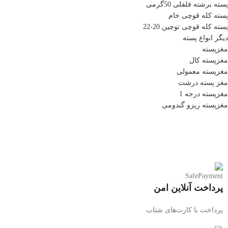
پسته برشته فلفلی 50گرمی
پسته کله قوچی خام
پسته کله قوچی توچین 20-22
دیگر انواع پسته
مغزپسته
مغزپسته کال
مغزپسته معمولی
مغز پسته درشت
مغزپسته درجه 1
مغزپسته ریزو گندومی
پرداخت آنلاین امن
پرداخت با کارت‌های شتاب