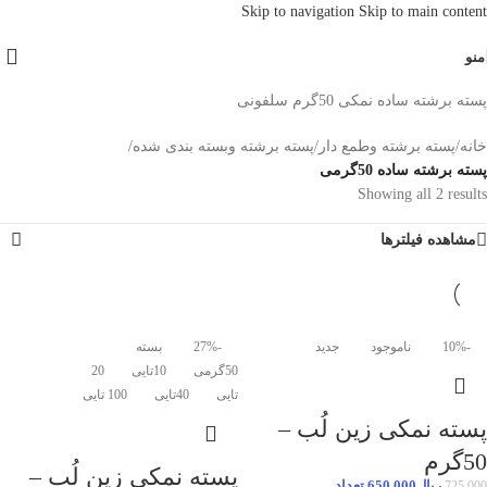
Skip to navigation
Skip to main content
منو
پسته برشته ساده نمکی 50گرم سلفونی
خانه
/
پسته برشته وطمع دار
/
پسته برشته وبسته بندی شده
/
پسته برشته ساده 50گرمی
Showing all 2 results
مشاهده فیلترها
-10%
ناموجود
جدید
-27%
بسته
50گرمی
10تایی
20
تایی
40تایی
100 تایی
پسته نمکی زین لُب –
50گرم
پسته نمکی زین لُب –
ریال
650.000
تعداد
725.000