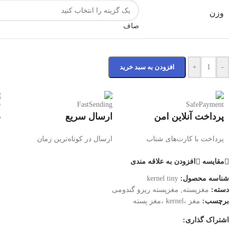
وزن
صاف
-
+
افزودن به سبد خرید
پرداخت آنلاین امن
ارسال سریع
ض
پرداخت با کارت‌های شتاب
ارسال در کوتاه‌ترین زمان
ض
مقایسه
افزودن به علاقه مندی
شناسه محصول:
kernel tiny
دسته:
مغزپسته
,
مغزپسته ریزو گندومی
برچسب:
مغز ،kernel ،مغز پسته
اشتراک گذاری: