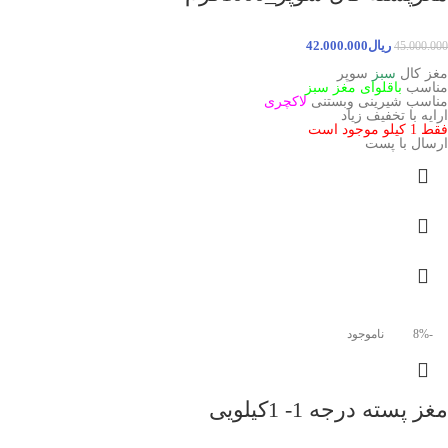
ریال
42.000.000
45.000.000
مغز کال
سبز
سوپر
مناسب
باقلوای مغز سبز
مناسب شیرینی وبستنی
لاکچری
ارایه با تخفیف زیاد
فقط 1 کیلو موجود است
ارسال با پست
-8%
ناموجود
مغز پسته درجه 1- 1کیلویی