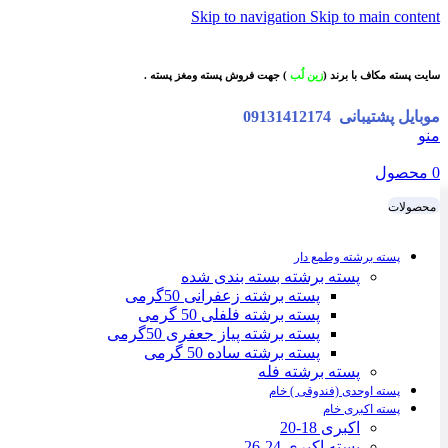
Skip to navigation
Skip to main content
سایت پسته مکاف با برند (
زین لُب
) جهت فروش پسته ومغز پسته .
موبایل پشتیبانی
09131412174
منو
0
محصول
محصولات
پسته برشته وطمع دار
پسته برشته بسته بندی شده
پسته برشته زعفرانی 50گرمی
پسته برشته فلفلی 50 گرمی
پسته برشته پیاز جعفری 50گرمی
پسته برشته ساده 50 گرمی
پسته برشته فله
پسته اوحدی (فندوقی ) خام
پسته اکبری خام
اکبری 18-20
پسته اکبری 24-26