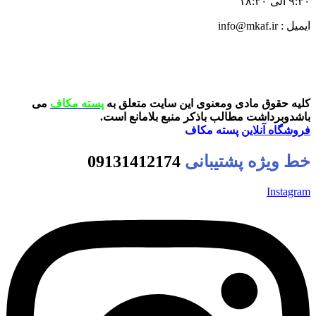
۹:۳۰ الی ۱۸:۳۰
ایمیل : info@mkaf.ir
کلیه حقوق مادی ومعنوی این سایت متعلق به
پسته مکاف
می
باشدوبرداشت مطالب باذکر منبع بلامانع است.
فروشگاه آنلاین
پسته مکاف
خط ویژه پشتیبانی
09131412174
Instagram