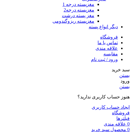
مغزپسته درجه 1
مغزپسته درجه2
مغز پسته درشت
مغزپسته ریزوگندومی
دیگر انواع پسته
فروشگاه
تماس با ما
علاقه مندی
مقایسه
ورود / ثبت نام
سبد خرید
بستن
ورود
بستن
هنوز حساب کاربری ندارید؟
ایجاد حساب کاربری
فروشگاه
فیلترها
0
علاقه مندی
0
محصول
سبد خرید