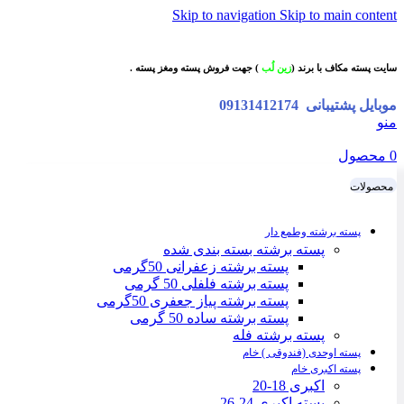
Skip to navigation
Skip to main content
سایت پسته مکاف با برند (
زین لُب
) جهت فروش پسته ومغز پسته .
موبایل پشتیبانی
09131412174
منو
0
محصول
محصولات
پسته برشته وطمع دار
پسته برشته بسته بندی شده
پسته برشته زعفرانی 50گرمی
پسته برشته فلفلی 50 گرمی
پسته برشته پیاز جعفری 50گرمی
پسته برشته ساده 50 گرمی
پسته برشته فله
پسته اوحدی (فندوقی ) خام
پسته اکبری خام
اکبری 18-20
پسته اکبری 24-26