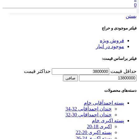
0
بستن
فیلتر موجودی و حراج
فروش ویژه
موجود در انبار
فیلتر براساس قیمت:
حداقل قیمت
حداكثر قيمت
صافی
دسته‌های محصولات
پسته احمدآقایی خام
خندان احمدآقایی 32-34
خندان احمداقایی 30-32
پسته اکبری خام
اکبری 18-20
پسته اکبری 20-22
پسته اکبری 24-26