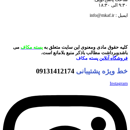
۹:۳۰ الی ۱۸:۳۰
ایمیل : info@mkaf.ir
کلیه حقوق مادی ومعنوی این سایت متعلق به
پسته مکاف
می
باشدوبرداشت مطالب باذکر منبع بلامانع است.
فروشگاه آنلاین
پسته مکاف
خط ویژه پشتیبانی
09131412174
Instagram