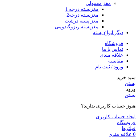
مغز معمولی
مغزپسته درجه 1
مغزپسته درجه2
مغز پسته درشت
مغزپسته ریزوگندومی
دیگر انواع پسته
فروشگاه
تماس با ما
علاقه مندی
مقایسه
ورود / ثبت نام
سبد خرید
بستن
ورود
بستن
هنوز حساب کاربری ندارید؟
ایجاد حساب کاربری
فروشگاه
فیلترها
0
علاقه مندی