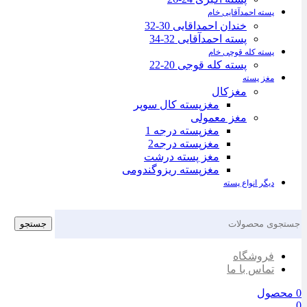
پسته احمدآقایی خام
خندان احمداقایی 30-32
پسته احمدآقایی 32-34
پسته کله قوچی خام
پسته کله قوجی 20-22
مغز پسته
مغزکال
مغزپسته کال سوپر
مغز معمولی
مغزپسته درجه 1
مغزپسته درجه2
مغز پسته درشت
مغزپسته ریزوگندومی
دیگر انواع پسته
جستجو
فروشگاه
تماس با ما
0
محصول
0