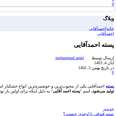
0
وبلاگ
خانه
/
احمدآقایی
احمدآقایی
پسته احمدآقایی
ارسال توسط
mohammad amiri
آبان 4, 1403
در تاریخ بهمن 5, 1402
0
پسته
احمدآقایی یکی از محبوب‌ترین و خوشمزه‌ترین انواع خشکبار ا
تولید می‌شود.
اسم “
پسته احمد آقایی
” به دلیل اینکه برای اولین با
جدیدتر
پسته فندقی یا اوحدی چیست؟