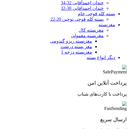
خندان احمدآقایی 32-34
خندان احمداقایی 30-32
پسته کله قوچی خام
پسته کله قوچی توچین 20-22
مغزپسته
مغزپسته کال
مغزپسته معمولی
مغزپسته ریزو گندومی
مغز پسته درشت
مغزپسته درجه 1
دیگر انواع پسته
پرداخت آنلاین امن
پرداخت با کارت‌های شتاب
ارسال سریع