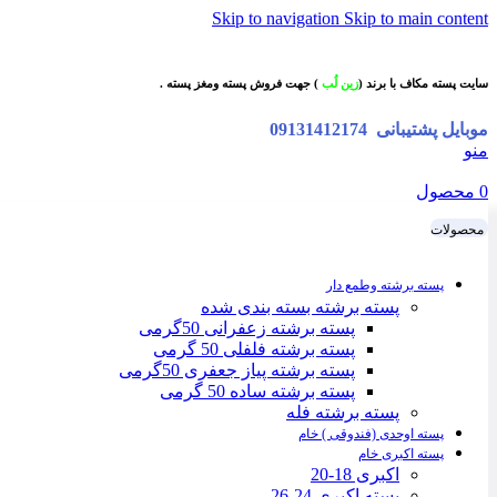
Skip to navigation
Skip to main content
سایت پسته مکاف با برند (
زین لُب
) جهت فروش پسته ومغز پسته .
موبایل پشتیبانی
09131412174
منو
0
محصول
محصولات
پسته برشته وطمع دار
پسته برشته بسته بندی شده
پسته برشته زعفرانی 50گرمی
پسته برشته فلفلی 50 گرمی
پسته برشته پیاز جعفری 50گرمی
پسته برشته ساده 50 گرمی
پسته برشته فله
پسته اوحدی (فندوقی ) خام
پسته اکبری خام
اکبری 18-20
پسته اکبری 24-26