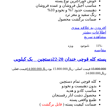
خوش خوراکترین نوع پسته
مناسب آجیل فروشان و عمده فروشان
دهنبست حدود 7% و نخودو 10%
رنگ سفید و مغز ترد
ضمانت برگشت محصول
افزودن به علاقه مندی
اطلاعات بیشتر
مشاهده سریع
-11%
ناموجود
ویژه
مقایسه
پسته کله قوچی خندان 20-22دستچین _ یک کیلویی
15.800.000
قیمت اصلی: ریال15.800.000 بود.
ریال
14.000.000
قیمت فعلی:
ریال14.000.000.
کله قوچی تمام دستچین
بدون دهنبست و نخودو
مناسب کادو و هدیه
محصول دشت انار رفسنجان
طمع واقعی پسته
ضمانت کیفیت پسته (
قابل برگشت
)