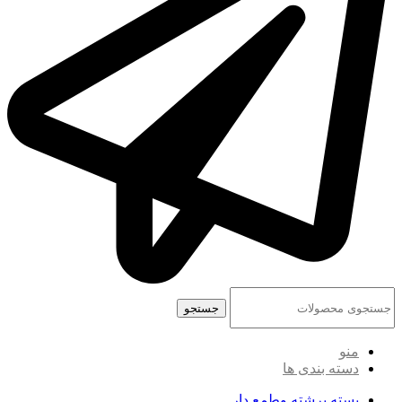
جستجو
منو
دسته بندی ها
پسته برشته وطمع دار