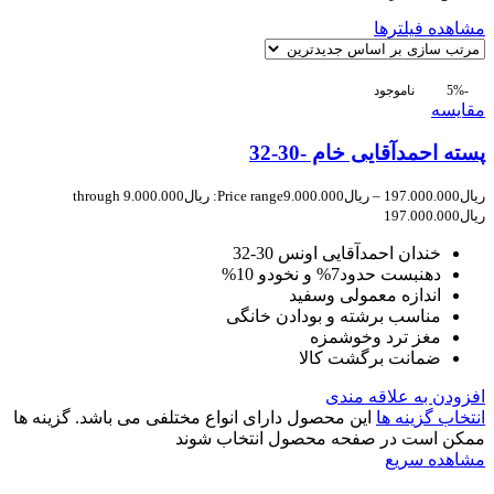
مشاهده فیلترها
-5%
ناموجود
مقایسه
پسته احمدآقایی خام -30-32
ریال
197.000.000
–
ریال
9.000.000
Price range: ریال9.000.000 through
ریال197.000.000
خندان احمدآقایی اونس 30-32
دهنبست حدود7% و نخودو 10%
اندازه معمولی وسفید
مناسب برشته و بودادن خانگی
مغز ترد وخوشمزه
ضمانت برگشت کالا
افزودن به علاقه مندی
انتخاب گزینه ها
این محصول دارای انواع مختلفی می باشد. گزینه ها
ممکن است در صفحه محصول انتخاب شوند
مشاهده سریع