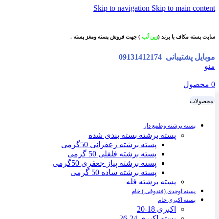
Skip to navigation
Skip to main content
سایت پسته مکاف با برند (
زین لُب
) جهت فروش پسته ومغز پسته .
موبایل پشتیبانی
09131412174
منو
0
محصول
محصولات
پسته برشته وطمع دار
پسته برشته بسته بندی شده
پسته برشته زعفرانی 50گرمی
پسته برشته فلفلی 50 گرمی
پسته برشته پیاز جعفری 50گرمی
پسته برشته ساده 50 گرمی
پسته برشته فله
پسته اوحدی (فندوقی ) خام
پسته اکبری خام
اکبری 18-20
پسته اکبری 24-26