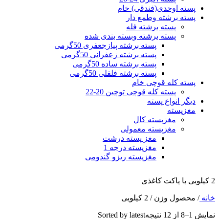
پسته اوحدی(فندقی) خام
پسته برشته وطمع دار
پسته برشته فله
پسته برشته وبسته بندی شده
پسته برشته پیازجعفری 50گرمی
پسته برشته زعفرانی 50گرمی
پسته برشته ساده 50گرمی
پسته برشته فلفلی 50گرمی
پسته کله قوچی خام
پسته کله قوچی توچین 20-22
دیگر انواع پسته
مغزپسته
مغزپسته کال
مغزپسته معمولی
مغز پسته درشت
مغزپسته درجه 1
مغزپسته ریزو گندومی
2 کیلویی با پاکت کاغذی
خانه
/
محصول وزن
/
2 کیلویی
نمایش 1–8 از 12 نتیجه
Sorted by latest