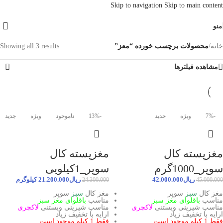
Skip to navigation
Skip to main content
منو
خانه
/
محصولات برچسب خورده “معز”
Showing all 3 results
مشاهده فیلترها
-7%
ویژه
جدید
-13%
ناموجود
ویژه
جدید
مغزپسته کال
مغزپسته کال
سوپر_1000گرم
سوپر_1کیلویی
ریال
42.000.000
ریال
21.200.000
کیلوگرم
24.300.000
45.000.000
مغز کال
سبز
سوپر
مغز کال
سبز
سوپر
مناسب
باقلوای مغز سبز
مناسب
باقلوای مغز سبز
مناسب شیرینی وبستنی
لاکچری
مناسب شیرینی وبستنی
لاکچری
ارایه با تخفیف زیاد
ارایه با تخفیف زیاد
فقط 1 کیلو موجود است
فقط 1 کیلو موجود است