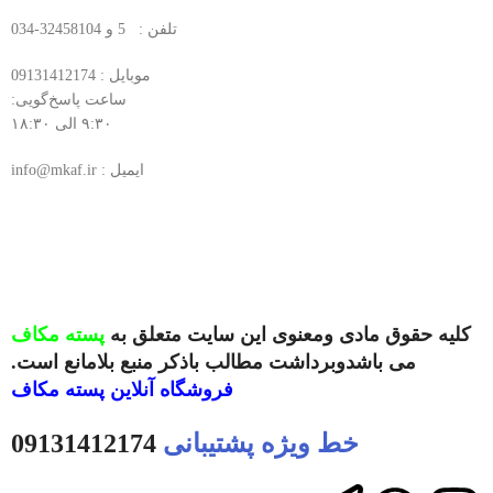
تلفن : 5 و 32458104-034
موبایل : 09131412174
ساعت پاسخ‌گویی:
۹:۳۰ الی ۱۸:۳۰
ایمیل : info@mkaf.ir
کلیه حقوق مادی ومعنوی این سایت متعلق به
پسته مکاف
می باشدوبرداشت مطالب باذکر منبع بلامانع است.
فروشگاه آنلاین
پسته مکاف
خط ویژه پشتیبانی
09131412174