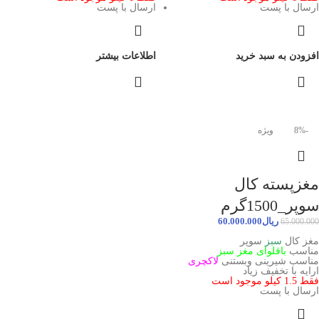
ارسال با پست
ارسال با پست
افزودن به سبد خرید
اطلاعات بیشتر
-8%
ویژه
مغزپسته کال
سوپر_1500گرم
ریال
60.000.000
65.000.000
مغز کال
سبز
سوپر
مناسب
باقلوای مغز سبز
مناسب شیرینی وبستنی
لاکچری
ارایه با تخفیف زیاد
فقط 1.5 کیلو موجود است
ارسال با پست