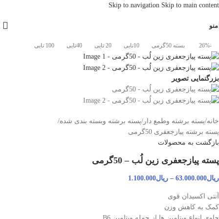
Skip to navigation
Skip to main content
منو
-26%
بسته 50گرمی
10تایی
20 تایی
40تایی
100 تایی
بزرگنمایی تصویر
خانه
/
پسته برشته وطمع دار
/
پسته برشته وبسته بندی شده
/
پسته برشته پیازجعفری 50گرمی
بازگشت به محصولات
پسته پیازجعفری زین لُب – 50گرمی
ریال
63.000.000
–
ریال
1.100.000
آنتی اکسیدان قوی
کمک به کاهش وزن
حاوی انواع ویتامین ها از جمله ویتامین B6