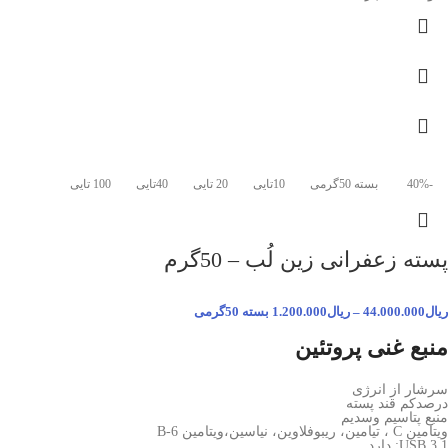
-40%
بسته 50گرمی
10تایی
20 تایی
40تایی
100 تایی
پسته زعفرانی زین لُب – 50گرم
ریال
44.000.000
–
ریال
1.200.000
بسته 50گرمی
منبع غنی پروتئین
سرشار از انرژی
درصدکم قند پسته
منبع پتاسیم وسدیم
ویتامین C ، تیامین، ریبوفلاوین، نیاسین،ویتامین B-6
USB 3.1: دارد