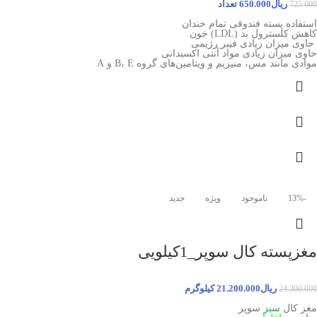
ریال
650.000
تعداد
725.000
استفاده پسته فندوقی تمام خندان
کاهش کلسترول بد (
LDL
) خون
حاوی میزان زیادی فیبر رژیمی
حاوی میزان زیادی مواد آنتی اکسیدانی
موادی مانند مس، منیزیم و ویتامین‌های گروه B، E و A
-13%
ناموجود
ویژه
جدید
مغزپسته کال سوپر_1کیلویی
ریال
21.200.000
کیلوگرم
24.300.000
مغز کال
سبز
سوپر