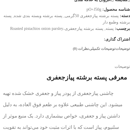
شناسه محصول:
pO+J50g
دسته:
پسته برشته پیازجعفری 50گرمی
,
پسته برشته وبسته بندی شده
,
پسته
برشته وطمع دار
برچسب:
پسته
,
پسته برشته پیازجعفری،Roasted pistachios onion parsley
اشتراک گذاری:
توضیحات
توضیحات تکمیلی
نظرات (0)
توضیحات
معرفی پسته برشته پیازجعفری
چاشنی پیازجعفری از پودر پیاز و جعفری خشک شده تهیه
میشود. این چاشنی طبیعی علاوه بر طعم فوق العاده، به دلیل
داشتن پیاز و جعفری، خواص بیشماری دارد. یک منبع موثر از
سلنیوم، پیاز است که با اثرات مثبت خود می‌تواند به تقویت