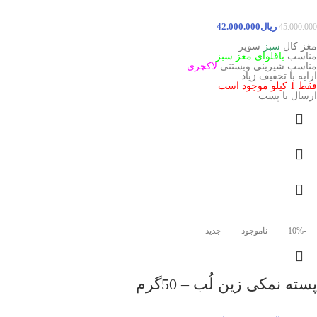
ریال
42.000.000
45.000.000
مغز کال
سبز
سوپر
مناسب
باقلوای مغز سبز
مناسب شیرینی وبستنی
لاکچری
ارایه با تخفیف زیاد
فقط 1 کیلو موجود است
ارسال با پست
-10%
ناموجود
جدید
پسته نمکی زین لُب – 50گرم