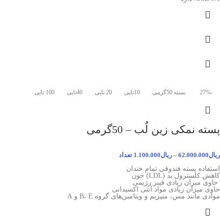
-27%
بسته 50گرمی
10تایی
20 تایی
40تایی
100 تایی
پسته نمکی زین لُب – 50گرمی
ریال
62.000.000
–
ریال
1.100.000
تعداد
استفاده پسته فندوقی تمام خندان
کاهش کلسترول بد (
LDL
) خون
حاوی میزان زیادی فیبر رژیمی
حاوی میزان زیادی مواد آنتی اکسیدانی
موادی مانند مس، منیزیم و ویتامین‌های گروه B، E و A