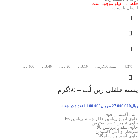
فقط 1.5 کیلو موجود است
ارسال با پست
-92%
بسته 50گرمی
10تایی
20 تایی
40تایی
100 تایی
پسته فلفلی زین لُب – 50گرم
ریال
27.000.000
–
ریال
1.100.000
تعداد در جعبه
آنتی اکسیدان قوی
حاوی انواع ویتامین ها از جمله ویتامین B6
حاوی تیامین ؛ ضد استرس
حاوی مقدار پروتئین بالا
سرشار از آنتی اکسیدان
حاوی اسید چرب امگا3