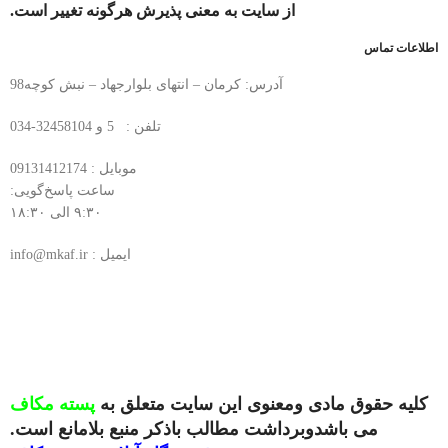
از سایت به معنی پذیرش هرگونه تغییر است.
اطلاعات تماس
آدرس: کرمان – انتهای بلوارجهاد – نبش کوچه98
تلفن : 5 و 32458104-034
موبایل : 09131412174
ساعت پاسخ‌گویی:
۹:۳۰ الی ۱۸:۳۰
ایمیل : info@mkaf.ir
کلیه حقوق مادی ومعنوی این سایت متعلق به
پسته مکاف
می باشدوبرداشت مطالب باذکر منبع بلامانع است.