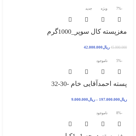
-7%
ویژه
جدید
مغزپسته کال سوپر_1000گرم
ریال
42.000.000
45.000.000
-5%
ناموجود
پسته احمدآقایی خام -30-32
ریال
197.000.000
–
ریال
9.000.000
-8%
ناموجود
مغز پسته درجه 1- 1کیلویی