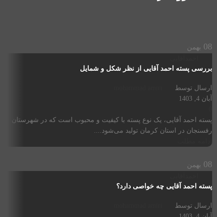
08
بهمن
احمدآقایی
بررسی پسته احمد آقایی از نظر شکل و شمایل
ارسال توسط
mohammad amiri
آبان 4, 1403
0
پسته احمد آقایی، یک نوع پسته با کیفیت و محبوب است که در شهرستان
رفسنجان در استان کرمان تولید می‌شود....
ادامه مطلب
08
بهمن
احمدآقایی
پسته احمد آقایی چه خواصی دارد؟
ارسال توسط
mohammad amiri
آبان 4, 1403