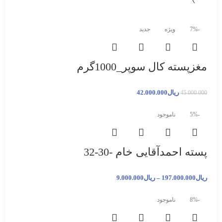
-7%
ویژه
جدید
مغزپسته کال سوپر_1000گرم
ریال
42.000.000
45.000.000
-5%
ناموجود
پسته احمدآقایی خام -30-32
ریال
197.000.000
–
ریال
9.000.000
-8%
ناموجود