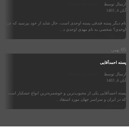
ارسال توسط
mohammad amiri
آبان 4, 1403
0
نام دیگر پسته فندقی پسته اوحدی است، حال شاید از خود بپرسید که چرا
اوحدی؟ شخصی به نام مهدی اوحدی د...
ادامه مطلب
05
بهمن
احمدآقایی
پسته احمدآقایی
ارسال توسط
mohammad amiri
آبان 4, 1403
0
پسته احمدآقایی یکی از محبوب‌ترین و خوشمزه‌ترین انواع خشکبار است
که در ایران و سراسر جهان مورد استفاد...
ادامه مطلب