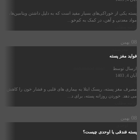
0
پسته یکی از خوراکی‌های بسیار مفید است که به دلیل داشتن ویتامین‌ها،
مواد معدنی و آهن، در کمک به کم‌خو...
ادامه مطلب
08
بهمن
مغزپسته
فواید مغز پسته
ارسال توسط
mohammad amiri
آبان 4, 1403
0
مصرف مغز پسته، ریسک ابتلا به بیماری های قلبی و فشار خون را کاهش
می دهد. خوردن روزانه پسته، برای د...
ادامه مطلب
08
بهمن
اوحدی
پسته فندقی یا اوحدی چیست؟