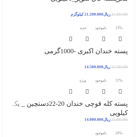
ریال
21.200.000
کیلوگرم
24.300.000
-13%
ناموجود
جدید
پسته خندان اکبری -1000گرمی
ریال
14.500.000
16.700.000
-11%
ناموجود
ویژه
پسته کله قوچی خندان 20-22دستچین _ یک
کیلویی
ریال
14.000.000
15.800.000
-24%
ناموجود