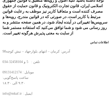
توجه داشته باشید کلیه اصول و رویه‏‌ها منطبق با قوانین جمهوری
اسلامی ایران، قانون تجارت الکترونیک و قانون حمایت از حقوق
مصرف کننده است و متعاقبا کاربر نیز موظف به رعایت قوانین
مرتبط با کاربر است. در صورتی که در قوانین مندرج، رویه‏‌ها و
سرویس‏‌ها تغییراتی در آینده ایجاد شود، در همین صفحه منتشر و به
روز رسانی می شود و شما توافق می‏‌کنید که استفاده مستمر شما
از سایت به معنی پذیرش هرگونه تغییر است.
اطلاعات تماس
آدرس: کرمان – انتهای بلوارجهاد – نبش کوچه98
تلفن : 5 و 32458104-034
موبایل : 09131412174
ساعت پاسخ‌گویی:
۹:۳۰ الی ۱۸:۳۰
ایمیل : info@mkaf.ir