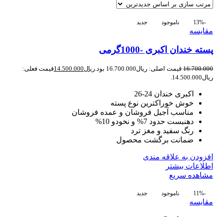
-13%
ناموجود
جدید
مقایسه
پسته خندان اکبری -1000گرمی
16.700.000
قیمت اصلی: ریال16.700.000 بود.
ریال
14.500.000
قیمت فعلی:
ریال14.500.000.
اکبری خندان 24-26
خوش خوراکترین نوع پسته
مناسب آجیل فروشان و عمده فروشان
دهنبست حدود 7% و نخودو 10%
رنگ سفید و مغز ترد
ضمانت برگشت محصول
افزودن به علاقه مندی
اطلاعات بیشتر
مشاهده سریع
-11%
ناموجود
جدید
مقایسه