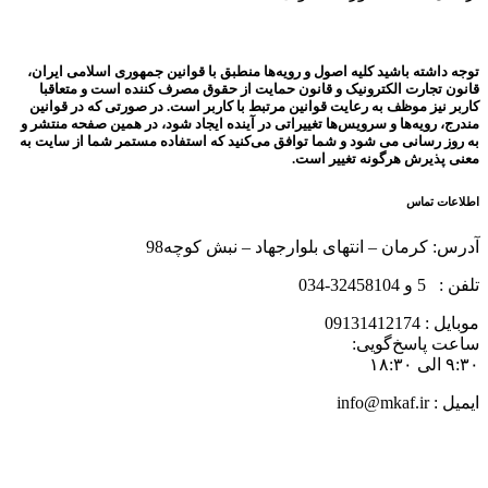
توجه داشته باشید کلیه اصول و رویه‏‌ها منطبق با قوانین جمهوری اسلامی ایران،
قانون تجارت الکترونیک و قانون حمایت از حقوق مصرف کننده است و متعاقبا
کاربر نیز موظف به رعایت قوانین مرتبط با کاربر است. در صورتی که در قوانین
مندرج، رویه‏‌ها و سرویس‏‌ها تغییراتی در آینده ایجاد شود، در همین صفحه منتشر و
به روز رسانی می شود و شما توافق می‏‌کنید که استفاده مستمر شما از سایت به
معنی پذیرش هرگونه تغییر است.
اطلاعات تماس
آدرس: کرمان – انتهای بلوارجهاد – نبش کوچه98
تلفن : 5 و 32458104-034
موبایل : 09131412174
ساعت پاسخ‌گویی:
۹:۳۰ الی ۱۸:۳۰
ایمیل : info@mkaf.ir