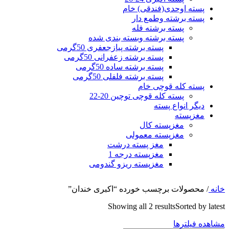
پسته اوحدی(فندقی) خام
پسته برشته وطمع دار
پسته برشته فله
پسته برشته وبسته بندی شده
پسته برشته پیازجعفری 50گرمی
پسته برشته زعفرانی 50گرمی
پسته برشته ساده 50گرمی
پسته برشته فلفلی 50گرمی
پسته کله قوچی خام
پسته کله قوچی توچین 20-22
دیگر انواع پسته
مغزپسته
مغزپسته کال
مغزپسته معمولی
مغز پسته درشت
مغزپسته درجه 1
مغزپسته ریزو گندومی
خانه
/
محصولات برچسب خورده “اکبری خندان”
Showing all 2 results
Sorted by latest
مشاهده فیلترها