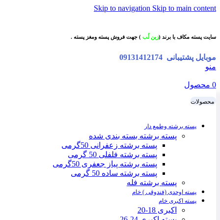
Skip to navigation
Skip to main content
سایت پسته مکاف با برند (
زین لُب
) جهت فروش پسته ومغز پسته .
موبایل پشتیبانی
09131412174
منو
0
محصول
محصولات
پسته برشته وطمع دار
پسته برشته بسته بندی شده
پسته برشته زعفرانی 50گرمی
پسته برشته فلفلی 50 گرمی
پسته برشته پیاز جعفری 50گرمی
پسته برشته ساده 50 گرمی
پسته برشته فله
پسته اوحدی (فندوقی ) خام
پسته اکبری خام
اکبری 18-20
پسته اکبری 24-26