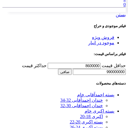
0
بستن
فیلتر موجودی و حراج
فروش ویژه
موجود در انبار
فیلتر براساس قیمت:
حداقل قیمت
حداكثر قيمت
صافی
دسته‌های محصولات
پسته احمدآقایی خام
خندان احمدآقایی 32-34
خندان احمداقایی 30-32
پسته اکبری خام
اکبری 18-20
پسته اکبری 20-22
پسته اکبری 24-26