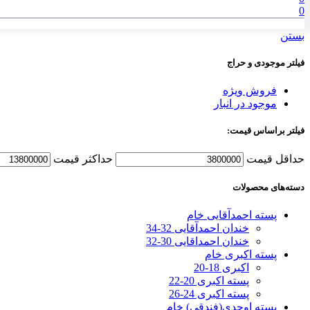
0
بستن
فیلتر موجودی و حراج
فروش ویژه
موجود در انبار
فیلتر براساس قیمت:
حداقل قیمت
حداكثر قيمت
دسته‌های محصولات
پسته احمدآقایی خام
خندان احمدآقایی 32-34
خندان احمداقایی 30-32
پسته اکبری خام
اکبری 18-20
پسته اکبری 20-22
پسته اکبری 24-26
پسته اوحدی(فندقی) خام