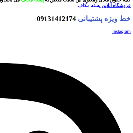
فروشگاه آنلاین
پسته مکاف
خط ویژه پشتیبانی
09131412174
Instagram