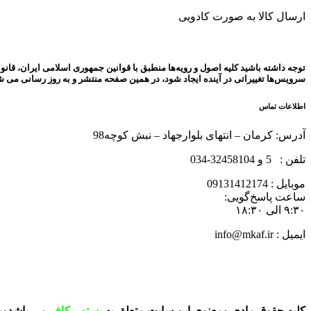
ارسال کالا به صورت کادویی
توجه داشته باشید کلیه اصول و رویه‏‌ها منطبق با قوانین جمهوری اسلامی ایران، قان
سرویس‏‌ها تغییراتی در آینده ایجاد شود، در همین صفحه منتشر و به روز رسانی می 
اطلاعات تماس
آدرس: کرمان – انتهای بلوارجهاد – نبش کوچه98
تلفن : 5 و 32458104-034
موبایل : 09131412174
ساعت پاسخ‌گویی:
۹:۳۰ الی ۱۸:۳۰
ایمیل : info@mkaf.ir
کلیه حقوق مادی ومعنوی این سایت متعلق به
پسته مکاف
می باشدوبر