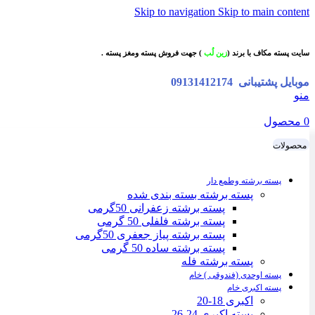
Skip to navigation
Skip to main content
سایت پسته مکاف با برند (
زین لُب
) جهت فروش پسته ومغز پسته .
موبایل پشتیبانی
09131412174
منو
0
محصول
محصولات
پسته برشته وطمع دار
پسته برشته بسته بندی شده
پسته برشته زعفرانی 50گرمی
پسته برشته فلفلی 50 گرمی
پسته برشته پیاز جعفری 50گرمی
پسته برشته ساده 50 گرمی
پسته برشته فله
پسته اوحدی (فندوقی ) خام
پسته اکبری خام
اکبری 18-20
پسته اکبری 24-26