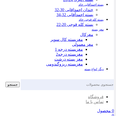
پسته احمدآقایی خام
خندان احمداقایی 30-32
پسته احمدآقایی 32-34
پسته کله قوچی خام
پسته کله قوجی 20-22
مغز پسته
مغزکال
مغزپسته کال سوپر
مغز معمولی
مغزپسته درجه 1
مغزپسته درجه2
مغز پسته درشت
مغزپسته ریزوگندومی
دیگر انواع پسته
جستجو
فروشگاه
تماس با ما
0
محصول
0