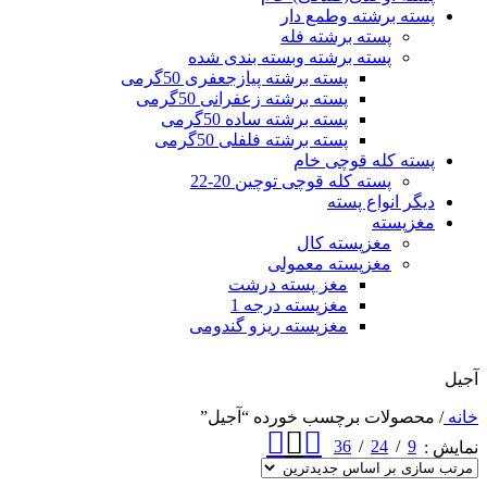
پسته برشته وطمع دار
پسته برشته فله
پسته برشته وبسته بندی شده
پسته برشته پیازجعفری 50گرمی
پسته برشته زعفرانی 50گرمی
پسته برشته ساده 50گرمی
پسته برشته فلفلی 50گرمی
پسته کله قوچی خام
پسته کله قوچی توچین 20-22
دیگر انواع پسته
مغزپسته
مغزپسته کال
مغزپسته معمولی
مغز پسته درشت
مغزپسته درجه 1
مغزپسته ریزو گندومی
آجیل
خانه
/
محصولات برچسب خورده “آجیل”
36
24
9
نمایش