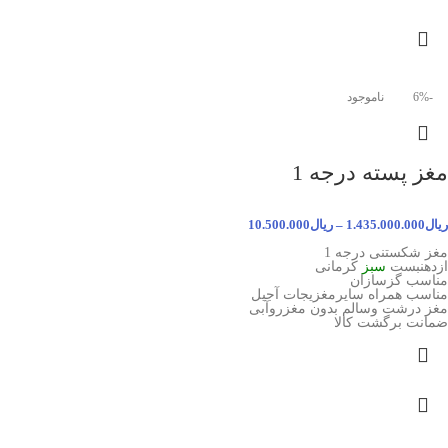
-6%
ناموجود
مغز پسته درجه 1
ریال
1.435.000.000
–
ریال
10.500.000
مغز شکستنی درجه 1
ازدهنبست
سبز
کرمانی
مناسب گزسازان
مناسب همراه سایرمغزیجات آجیل
مغز درشت وسالم بدون مغزروآبی
ضمانت برگشت کالا