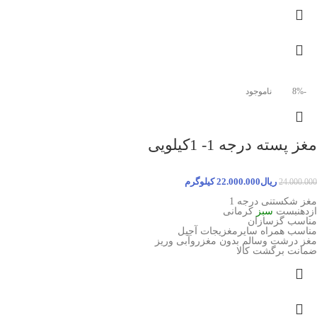
-8%
ناموجود
مغز پسته درجه 1- 1کیلویی
ریال
22.000.000
کیلوگرم
24.000.000
مغز شکستنی درجه 1
ازدهنبست
سبز
کرمانی
مناسب گزسازان
مناسب همراه سایرمغزیجات آجیل
مغز درشت وسالم بدون مغزروآبی وریز
ضمانت برگشت کالا