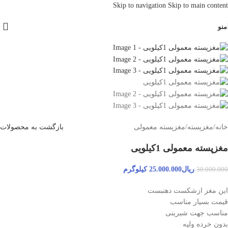
Skip to navigation
Skip to main content
-17%
جدید
منو
خانه
/
مغزپسته
/
مغزپسته معمولی
بازگشت به محصولات
مغزپسته معمولی 1کیلویی
ریال
25.000.000
کیلوگرم
30.000.000
این مغز ازشکست دهنبست
قیمت بسیار مناسب
مناسب جهت شیرینی
بدون خرده ولپه