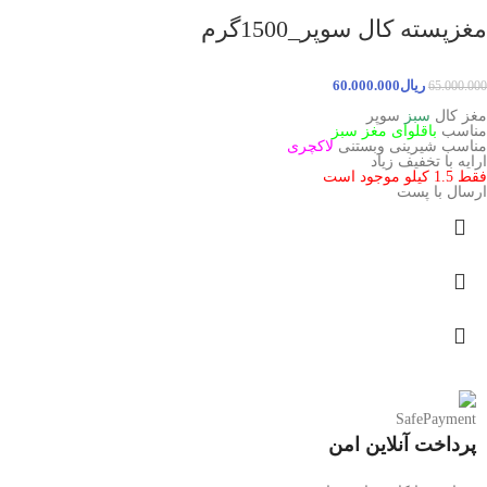
مغزپسته کال سوپر_1500گرم
ریال
60.000.000
65.000.000
مغز کال
سبز
سوپر
مناسب
باقلوای مغز سبز
مناسب شیرینی وبستنی
لاکچری
ارایه با تخفیف زیاد
فقط 1.5 کیلو موجود است
ارسال با پست
پرداخت آنلاین امن