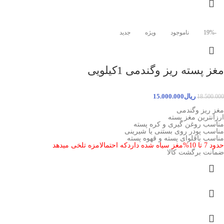
-19%
ناموجود
ویژه
جدید
مغز پسته ریز وگندمی 1کیلویی
ریال
15.000.000
18.500.000
مغز ریز وگندمی
ارزانترین مغز پسته
مناسب روغن گیری و کره پسته
مناسب پودر روی بستنی یا شیرینی
مناسب باقلوای پسته و قهوه پسته
حدود 7 تا 10%مغز سیاه شده داردکه احتمالامزه تلخی میدهد
ضمانت برگشت کالا