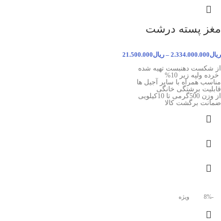
مغز پسته درشت
ریال
2.334.000.000
–
ریال
21.500.000
از شکست دهنبست تهیه شده
خرده ولپه زیر 10%
مناسب همراه با سایر آجیل ها
قابلیت برشتگی خانگی
از وزن 500گرمی تا 10کیلویی
ضمانت برگشت کالا
-8%
ویژه