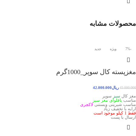
محصولات مشابه
-7%
ویژه
جدید
مغزپسته کال سوپر_1000گرم
ریال
42.000.000
45.000.000
مغز کال
سبز
سوپر
مناسب
باقلوای مغز سبز
مناسب شیرینی وبستنی
لاکچری
ارایه با تخفیف زیاد
فقط 1 کیلو موجود است
ارسال با پست