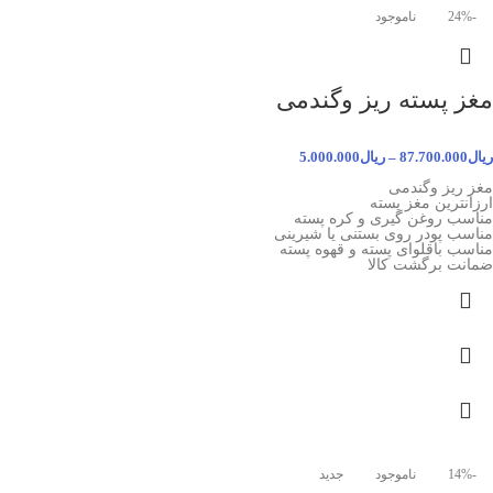
-24%
ناموجود
مغز پسته ریز وگندمی
ریال
87.700.000
–
ریال
5.000.000
مغز ریز وگندمی
ارزانترین مغز پسته
مناسب روغن گیری و کره پسته
مناسب پودر روی بستنی یا شیرینی
مناسب باقلوای پسته و قهوه پسته
ضمانت برگشت کالا
-14%
ناموجود
جدید