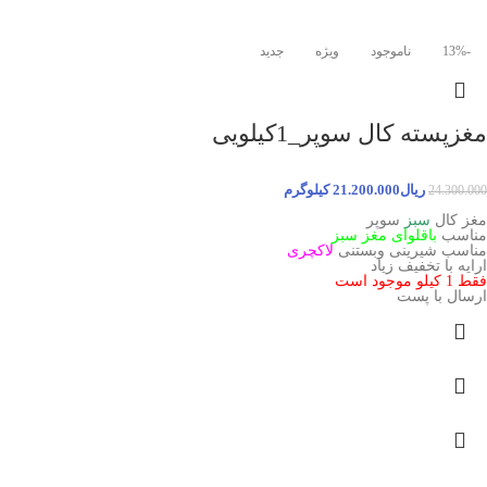
-13%
ناموجود
ویژه
جدید
مغزپسته کال سوپر_1کیلویی
ریال
21.200.000
کیلوگرم
24.300.000
مغز کال
سبز
سوپر
مناسب
باقلوای مغز سبز
مناسب شیرینی وبستنی
لاکچری
ارایه با تخفیف زیاد
فقط 1 کیلو موجود است
ارسال با پست