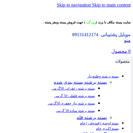
Skip to navigation
Skip to main content
سایت پسته مکاف با برند (
زین لُب
) جهت فروش پسته ومغز پسته .
موبایل پشتیبانی
09131412174
منو
0
محصول
محصولات
پسته برشته وطمع دار
پسته برشته بسته بندی شده
پسته برشته زعفرانی 50گرمی
پسته برشته فلفلی 50 گرمی
پسته برشته پیاز جعفری 50گرمی
پسته برشته ساده 50 گرمی
پسته برشته فله
پسته اوحدی (فندوقی ) خام
پسته اکبری خام