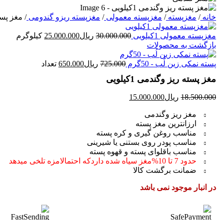
خانه
/
مغزپسته
/
مغزپسته معمولی
/
مغزپسته ریزو گندومی
/
مغز پسته 
مغزپسته معمولی 1کیلویی
30.000.000
ریال
25.000.000
کیلوگرم
بازگشت به محصولات
پسته نمکی زین لُب - 50گرم
725.000
ریال
650.000
تعداد
مغز پسته ریز وگندمی 1کیلویی
18.500.000
ریال
15.000.000
مغز ریز وگندمی
ارزانترین مغز پسته
مناسب روغن گیری و کره پسته
مناسب پودر روی بستنی یا شیرینی
مناسب باقلوای پسته و قهوه پسته
حدود 7 تا 10%مغز سیاه شده داردکه احتمالامزه تلخی میدهد
ضمانت برگشت کالا
در انبار موجود نمی باشد