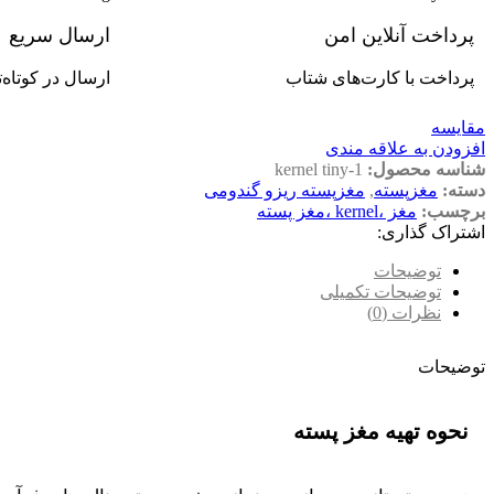
پرداخت آنلاین امن
ارسال سریع
پرداخت با کارت‌های شتاب
ارسال در کوتاه‌
مقایسه
افزودن به علاقه مندی
شناسه محصول:
kernel tiny-1
دسته:
مغزپسته
,
مغزپسته ریزو گندومی
برچسب:
مغز ،kernel ،مغز پسته
اشتراک گذاری:
توضیحات
توضیحات تکمیلی
نظرات (0)
توضیحات
نحوه تهیه مغز پسته