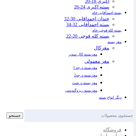
اکبری 18-20
پسته اکبری 24-26
پسته احمدآقایی خام
خندان احمداقایی 30-32
پسته احمدآقایی 32-34
پسته کله قوچی خام
پسته کله قوجی 20-22
مغز پسته
مغزکال
مغزپسته کال سوپر
مغز معمولی
مغزپسته درجه 1
مغزپسته درجه2
مغز پسته درشت
مغزپسته ریزوگندومی
دیگر انواع پسته
جستجو
فروشگاه
تماس با ما