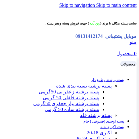
Skip to navigation
Skip to main content
سایت پسته مکاف با برند (
زین لُب
) جهت فروش پسته ومغز پسته .
موبایل پشتیبانی
09131412174
منو
0
محصول
محصولات
پسته برشته وطمع دار
پسته برشته بسته بندی شده
پسته برشته زعفرانی 50گرمی
پسته برشته فلفلی 50 گرمی
پسته برشته پیاز جعفری 50گرمی
پسته برشته ساده 50 گرمی
پسته برشته فله
پسته اوحدی (فندوقی ) خام
پسته اکبری خام
اکبری 18-20
پسته اکبری 24-26