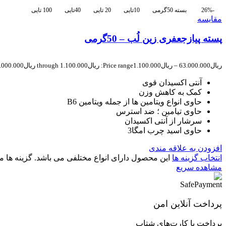
-26%
بسته 50گرمی
10تایی
20 تایی
40تایی
100 تایی
مقایسه
پسته پیازجعفری زین لُب – 50گرمی
ریال
63.000.000
–
ریال
1.100.000
Price range: ریال1.100.000 through ریال63.000.000
آنتی اکسیدان قوی
کمک به کاهش وزن
حاوی انواع ویتامین ها از جمله ویتامین B6
حاوی تیامین ؛ ضد استرس
سرشار از آنتی اکسیدان
حاوی اسید چرب امگا3
افزودن به علاقه مندی
انتخاب گزینه ها
این محصول دارای انواع مختلفی می باشد. گزینه ه
مشاهده سریع
پرداخت آنلاین امن
پرداخت با کارت‌های شتاب