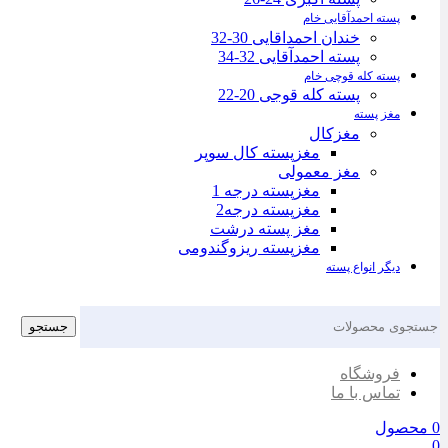
پسته احمدآقایی خام
خندان احمداقایی 30-32
پسته احمدآقایی 32-34
پسته کله قوچی خام
پسته کله قوجی 20-22
مغز پسته
مغزکال
مغزپسته کال سوپر
مغز معمولی
مغزپسته درجه 1
مغزپسته درجه2
مغز پسته درشت
مغزپسته ریزوگندومی
دیگر انواع پسته
جستجو
فروشگاه
تماس با ما
0
محصول
0