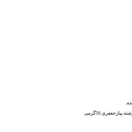
ه.
ه پیازجعفری 50گرمی